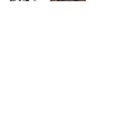
5 min read
Test af ladcykler
Seaside Bike Signature el-ladcykel – Den ideelle fami
3 år ago
Gert TranhÃ¸je