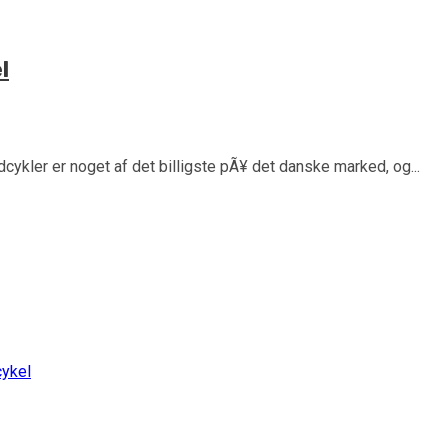
l
ykler er noget af det billigste pÃ¥ det danske marked, og...
cykel