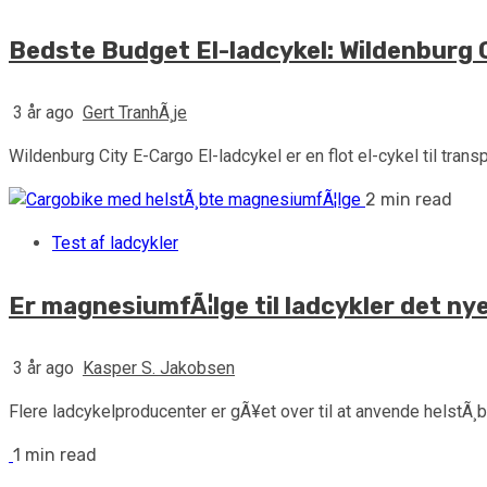
Bedste Budget El-ladcykel: Wildenburg 
3 år ago
Gert TranhÃ¸je
Wildenburg City E-Cargo El-ladcykel er en flot el-cykel til tran
2 min read
Test af ladcykler
Er magnesiumfÃ¦lge til ladcykler det ny
3 år ago
Kasper S. Jakobsen
Flere ladcykelproducenter er gÃ¥et over til at anvende helstÃ¸b
1 min read