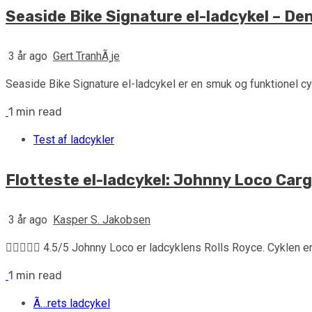
Seaside Bike Signature el-ladcykel – Den
3 år ago
Gert TranhÃ¸je
Seaside Bike Signature el-ladcykel er en smuk og funktionel cyke
1 min read
Test af ladcykler
Flotteste el-ladcykel: Johnny Loco Carg
3 år ago
Kasper S. Jakobsen
 4.5/5 Johnny Loco er ladcyklens Rolls Royce. Cyklen er i
1 min read
Ã…rets ladcykel