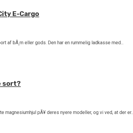
City E-Cargo
sport af bÃ¸rn eller gods. Den har en rummelig ladkasse med...
e sort?
te magnesiumhjul pÃ¥ deres nyere modeller, og vi ved, at der er..