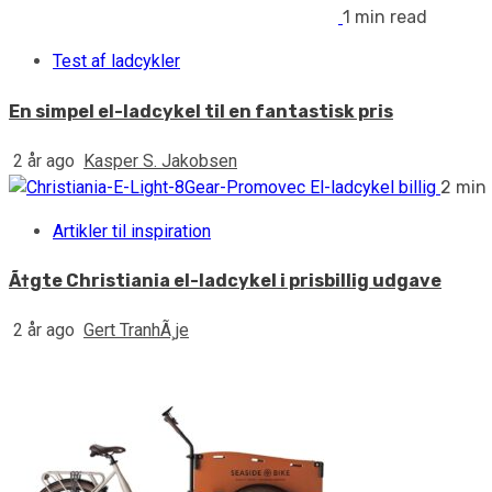
1 min read
Test af ladcykler
En simpel el-ladcykel til en fantastisk pris
2 år ago
Kasper S. Jakobsen
2 min
Artikler til inspiration
Ã†gte Christiania el-ladcykel i prisbillig udgave
2 år ago
Gert TranhÃ¸je