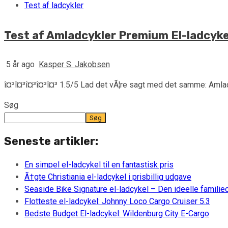
Test af ladcykler
Test af Amladcykler Premium El-ladcyke
5 år ago
Kasper S. Jakobsen
î¤³î¤³î¤³î¤³î¤³ 1.5/5 Lad det vÃ¦re sagt med det samme: Amladc
Søg
Søg
Seneste artikler:
En simpel el-ladcykel til en fantastisk pris
Ã†gte Christiania el-ladcykel i prisbillig udgave
Seaside Bike Signature el-ladcykel – Den ideelle familie
Flotteste el-ladcykel: Johnny Loco Cargo Cruiser 5.3
Bedste Budget El-ladcykel: Wildenburg City E-Cargo