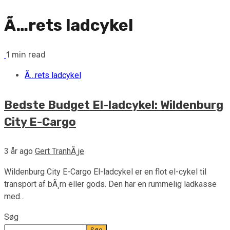
Ã…rets ladcykel
1 min read
Ã…rets ladcykel
Bedste Budget El-ladcykel: Wildenburg
City E-Cargo
3 år ago
Gert TranhÃ¸je
Wildenburg City E-Cargo El-ladcykel er en flot el-cykel til
transport af bÃ¸rn eller gods. Den har en rummelig ladkasse
med...
Søg
Søg