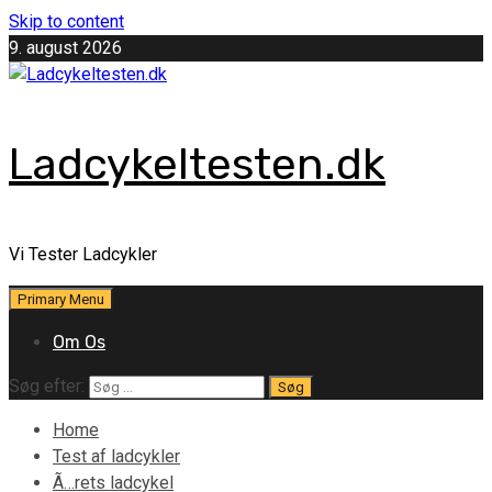
Skip to content
9. august 2026
Ladcykeltesten.dk
Vi Tester Ladcykler
Primary Menu
Om Os
Søg efter:
Home
Test af ladcykler
Ã…rets ladcykel