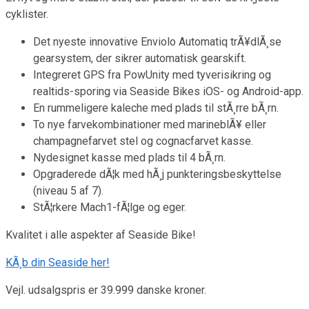
cyklister.
Det nyeste innovative Enviolo Automatiq trÃ¥dlÃ¸se
gearsystem, der sikrer automatisk gearskift.
Integreret GPS fra PowUnity med tyverisikring og
realtids-sporing via Seaside Bikes iOS- og Android-app.
En rummeligere kaleche med plads til stÃ¸rre bÃ¸rn.
To nye farvekombinationer med marineblÃ¥ eller
champagnefarvet stel og cognacfarvet kasse.
Nydesignet kasse med plads til 4 bÃ¸rn.
Opgraderede dÃ¦k med hÃ¸j punkteringsbeskyttelse
(niveau 5 af 7).
StÃ¦rkere Mach1-fÃ¦lge og eger.
Kvalitet i alle aspekter af Seaside Bike!
KÃ¸b din Seaside her!
Vejl. udsalgspris er 39.999 danske kroner.