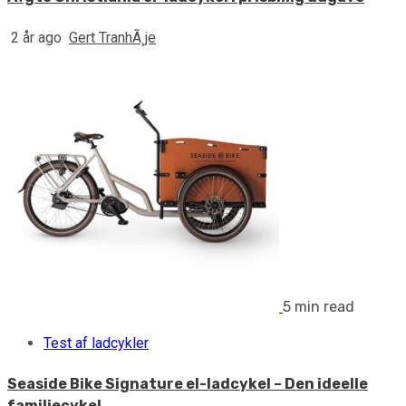
2 år ago
Gert TranhÃ¸je
5 min read
Test af ladcykler
Seaside Bike Signature el-ladcykel – Den ideelle
familiecykel