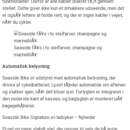
funktionalitet. Derfor er alle kabler diskret fÃ¸rt gennem
stellet. Dette giver ikke kun et smukkere udseende, men det
er ogsÃ¥ lettere at holde rent, og der er ingen kabler i vejen,
nÃ¥r du cykler.
Seaside fÃ¥s i to stelfarver; champagne og
marineblÃ¥.
Automatisk belysning
Seaside Bike er udstyret med automatisk belysning, der
drives af cykelbatteriet. Lyset tÃ¦nder automatisk om aftenen
og slukker igen, nÃ¥r det bliver lyst. Forlygten er integreret i
den nederste kant af kassen, og baglygten er monteret pÃ¥
bagagebÃ¦reren.
Seaside Bike Signature el-ladcykel – Nyheder
Et nyt og mere stabilt stel, der passer til selv de hÃ¸jeste