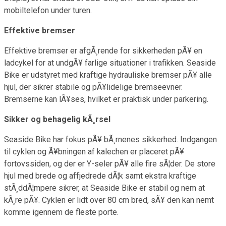
mobiltelefon under turen.
Effektive bremser
Effektive bremser er afgÃ¸rende for sikkerheden pÃ¥ en
ladcykel for at undgÃ¥ farlige situationer i trafikken. Seaside
Bike er udstyret med kraftige hydrauliske bremser pÃ¥ alle
hjul, der sikrer stabile og pÃ¥lidelige bremseevner.
Bremserne kan lÃ¥ses, hvilket er praktisk under parkering.
Sikker og behagelig kÃ¸rsel
Seaside Bike har fokus pÃ¥ bÃ¸rnenes sikkerhed. Indgangen
til cyklen og Ã¥bningen af kalechen er placeret pÃ¥
fortovssiden, og der er Y-seler pÃ¥ alle fire sÃ¦der. De store
hjul med brede og affjedrede dÃ¦k samt ekstra kraftige
stÃ¸ddÃ¦mpere sikrer, at Seaside Bike er stabil og nem at
kÃ¸re pÃ¥. Cyklen er lidt over 80 cm bred, sÃ¥ den kan nemt
komme igennem de fleste porte.