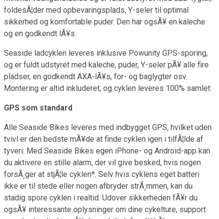
foldesÃ¦der med opbevaringsplads, Y-seler til optimal
sikkerhed og komfortable puder. Den har ogsÃ¥ en kaleche
og en godkendt lÃ¥s.
Seaside ladcyklen leveres inklusive Powunity GPS-sporing,
og er fuldt udstyret med kaleche, puder, Y-seler pÃ¥ alle fire
pladser, en godkendt AXA-lÃ¥s, for- og baglygter osv.
Montering er altid inkluderet, og cyklen leveres 100% samlet.
GPS som standard
Alle Seaside Bikes leveres med indbygget GPS, hvilket uden
tvivl er den bedste mÃ¥de at finde cyklen igen i tilfÃ¦lde af
tyveri. Med Seaside Bikes egen iPhone- og Android-app kan
du aktivere en stille alarm, der vil give besked, hvis nogen
forsÃ¸ger at stjÃ¦le cyklen*. Selv hvis cyklens eget batteri
ikke er til stede eller nogen afbryder strÃ¸mmen, kan du
stadig spore cyklen i realtid. Udover sikkerheden fÃ¥r du
ogsÃ¥ interessante oplysninger om dine cykelture, support