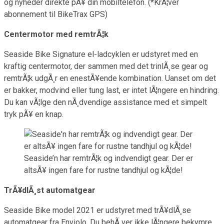
og nyheder direkte pÃ¥ din mobiltelefon. (*KrÃ¦ver
abonnement til BikeTrax GPS)
Centermotor med remtrÃ¦k
Seaside Bike Signature el-ladcyklen er udstyret med en
kraftig centermotor, der sammen med det trinlÃ¸se gear og
remtrÃ¦k udgÃ¸r en enestÃ¥ende kombination. Uanset om det
er bakker, modvind eller tung last, er intet lÃ¦ngere en hindring.
Du kan vÃ¦lge den nÃ¸dvendige assistance med et simpelt
tryk pÃ¥ en knap.
Seaside’n har remtrÃ¦k og indvendigt gear. Der er
altsÃ¥ ingen fare for rustne tandhjul og kÃ¦de!
TrÃ¥dlÃ¸st automatgear
Seaside Bike model 2021 er udstyret med trÃ¥dlÃ¸se
automatgear fra Enviolo. Du behÃ¸ver ikke lÃ¦ngere bekymre