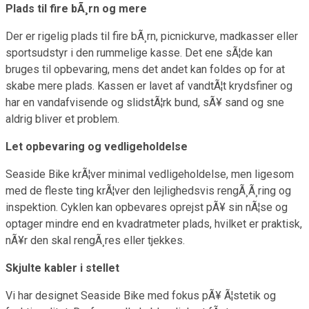
Plads til fire bÃ¸rn og mere
Der er rigelig plads til fire bÃ¸rn, picnickurve, madkasser eller
sportsudstyr i den rummelige kasse. Det ene sÃ¦de kan
bruges til opbevaring, mens det andet kan foldes op for at
skabe mere plads. Kassen er lavet af vandtÃ¦t krydsfiner og
har en vandafvisende og slidstÃ¦rk bund, sÃ¥ sand og sne
aldrig bliver et problem.
Let opbevaring og vedligeholdelse
Seaside Bike krÃ¦ver minimal vedligeholdelse, men ligesom
med de fleste ting krÃ¦ver den lejlighedsvis rengÃ¸Ã¸ring og
inspektion. Cyklen kan opbevares oprejst pÃ¥ sin nÃ¦se og
optager mindre end en kvadratmeter plads, hvilket er praktisk,
nÃ¥r den skal rengÃ¸res eller tjekkes.
Skjulte kabler i stellet
Vi har designet Seaside Bike med fokus pÃ¥ Ã¦stetik og