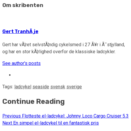
Om skribenten
Gert TranhÃ¸je
Gert har vÃ¦ret selvstÃ¦ndig cykelsmed i 27 Ã¥r i Ã˜stjylland,
og har en stor kÃ¦rlighed overfor de klassiske ladcykler.
See author's posts
Tags:
ladcykel
seaside
svensk
sverige
Continue Reading
Previous
Flotteste el-ladcykel: Johnny Loco Cargo Cruiser 5.3
Next
En simpel el-ladcykel til en fantastisk pris