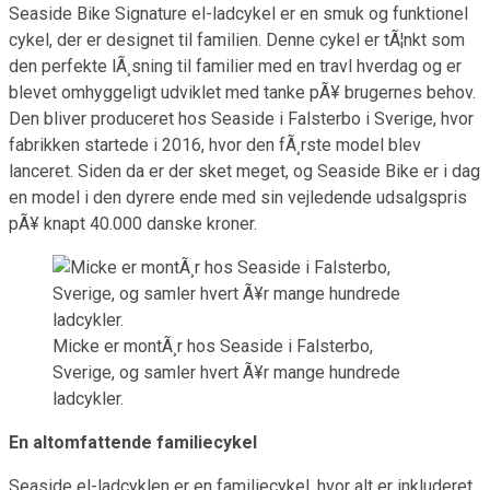
Seaside Bike Signature el-ladcykel er en smuk og funktionel
cykel, der er designet til familien. Denne cykel er tÃ¦nkt som
den perfekte lÃ¸sning til familier med en travl hverdag og er
blevet omhyggeligt udviklet med tanke pÃ¥ brugernes behov.
Den bliver produceret hos Seaside i Falsterbo i Sverige, hvor
fabrikken startede i 2016, hvor den fÃ¸rste model blev
lanceret. Siden da er der sket meget, og Seaside Bike er i dag
en model i den dyrere ende med sin vejledende udsalgspris
pÃ¥ knapt 40.000 danske kroner.
Micke er montÃ¸r hos Seaside i Falsterbo,
Sverige, og samler hvert Ã¥r mange hundrede
ladcykler.
En altomfattende familiecykel
Seaside el-ladcyklen er en familiecykel, hvor alt er inkluderet.