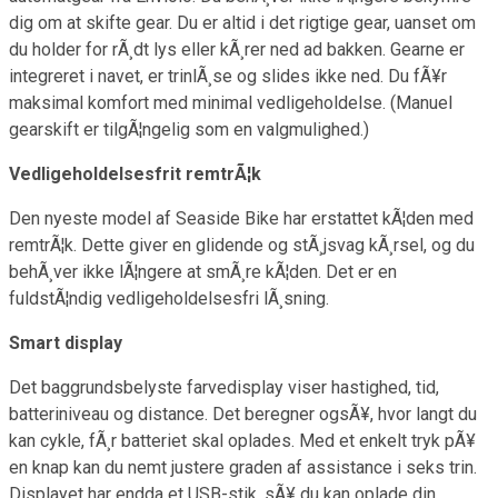
dig om at skifte gear. Du er altid i det rigtige gear, uanset om
du holder for rÃ¸dt lys eller kÃ¸rer ned ad bakken. Gearne er
integreret i navet, er trinlÃ¸se og slides ikke ned. Du fÃ¥r
maksimal komfort med minimal vedligeholdelse. (Manuel
gearskift er tilgÃ¦ngelig som en valgmulighed.)
Vedligeholdelsesfrit remtrÃ¦k
Den nyeste model af Seaside Bike har erstattet kÃ¦den med
remtrÃ¦k. Dette giver en glidende og stÃ¸jsvag kÃ¸rsel, og du
behÃ¸ver ikke lÃ¦ngere at smÃ¸re kÃ¦den. Det er en
fuldstÃ¦ndig vedligeholdelsesfri lÃ¸sning.
Smart display
Det baggrundsbelyste farvedisplay viser hastighed, tid,
batteriniveau og distance. Det beregner ogsÃ¥, hvor langt du
kan cykle, fÃ¸r batteriet skal oplades. Med et enkelt tryk pÃ¥
en knap kan du nemt justere graden af assistance i seks trin.
Displayet har endda et USB-stik, sÃ¥ du kan oplade din