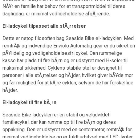
NÃ¥r en familie har behov for et transportmiddel til deres
dagligdag, er minimal vedligeholdelse afgÃ¸rende.
El-ladcykel tilpasset alle stÃ¸rrelser
Dette er netop filosofien bag Seaside Bike el-ladcyklen. Med
remtrÃ¦k og indvendige Enviolo Automatiq gear er du sikret en
pÃ¥lidelig og vedligeholdelsesfri cykel. Den rummelige
kasse har plads til fire bÃ¸rn og er udstyret med H-seler til
maksimal sikkerhed. Cyklens stabile stel er designet til
personer i alle stÃ¸rrelser og hÃ¸jder, hvilket giver bÃ¥de mor
og far mulighed for at kÃ¸re cyklen, selvom de har forskellige
hÃ¸jder.
El-ladcykel til fire bÃ¸rn
Seaside Bike ladcyklen er en stabil og veludviklet
familiecykel, der kan rumme op til fire bÃ¸rn og deres
oppakning. Den er udstyret med en centermotor, remtrÃ¦k for
minimal vedligeholdelse og er fuldt udstyret med LED-lygter,